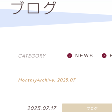
NEWS
CATEGORY
MonthlyArchive:
2025.07
2025.07.17
ブログ