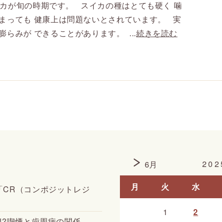
カが旬の時期です。 スイカの種はとても硬く 噛
まっても 健康上は問題ないとされています。 実
らみが できることがあります。 ...
続きを読む
20
6月
月
火
水
「CR（コンポジットレジ
1
2
!?喫煙と歯周病の関係