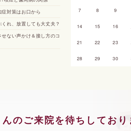
7
8
9
知症対策はお口から
ぶくれ、放置しても大丈夫？
14
15
16
させない声かけ＆接し方のコ
21
22
23
28
29
30
さんのご来院を待ちしており